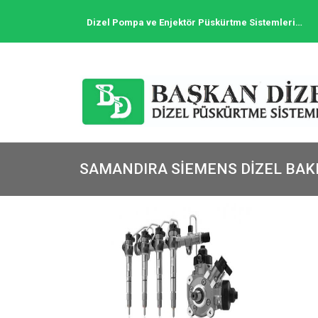
Dizel Pompa ve Enjektör Püskürtme Sistemleri…
SAMANDIRA SIEMENS DIZEL BAK