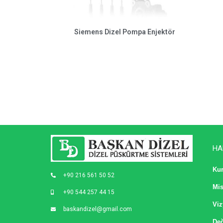
Siemens Dizel Pompa Enjektör
HA
Ku
+90 216 561 50 52
Mi
+90 544 257 44 15
Vi
baskandizel@gmail.com
Değ