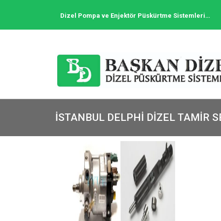
Dizel Pompa ve Enjektör Püskürtme Sistemleri…
ISTANBUL DELPHI DIZEL TAMIR S