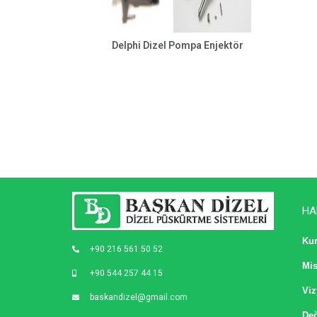
Delphi Dizel Pompa Enjektör
HA
Ku
+90 216 561 50 52
Mi
+90 544 257 44 15
Vi
baskandizel@gmail.com
Değ